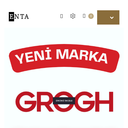
0
ÜRÜNÜ İNCELE