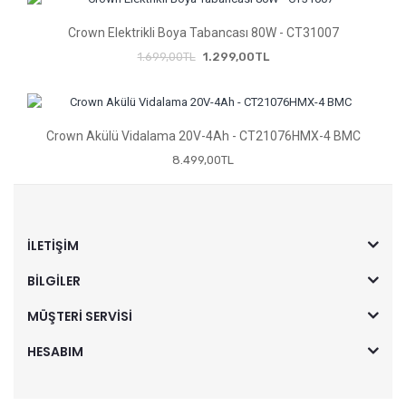
Crown Elektrikli Boya Tabancası 80W - CT31007
1.699,00TL
1.299,00TL
32
Crown Akülü Vidalama 20V-4Ah - CT21076HMX-4 BMC
8.499,00TL
İLETIŞIM
BILGILER
MÜŞTERI SERVISI
HESABIM