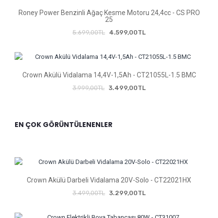
Roney Power Benzinli Ağaç Kesme Motoru 24,4cc - CS PRO
Cr
25
5.699,00TL
4.599,00TL
Crown Akülü Vidalama 14,4V-1,5Ah - CT21055L-1.5 BMC
3.999,00TL
3.499,00TL
EN ÇOK GÖRÜNTÜLENENLER
2TB
Crown Akülü Darbeli Vidalama 20V-Solo - CT22021HX
3.499,00TL
3.299,00TL