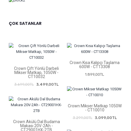
ÇOK SATANLAR
Crown Kısa Kalıpçı Taşlama
600W - CT13308
Crown Çift Yönlü Darbeli
Mikser Matkap, 1050W -
1.899,00TL
CT10032
3.699,00TL
3.499,00TL
Crown Mikser Matkap 1050W
- CT10010
3.299,00TL
3.099,00TL
Crown Akülü Dal Budama
Makası 20V-2Ah -
CT29001HX-2TB